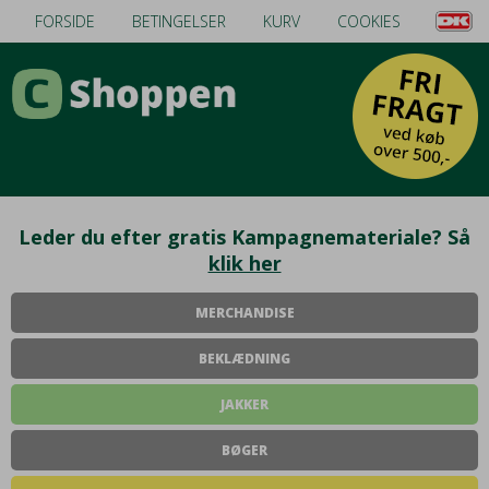
FORSIDE
BETINGELSER
KURV
COOKIES
Leder du efter gratis Kampagnemateriale? Så
klik her
MERCHANDISE
BEKLÆDNING
JAKKER
BØGER