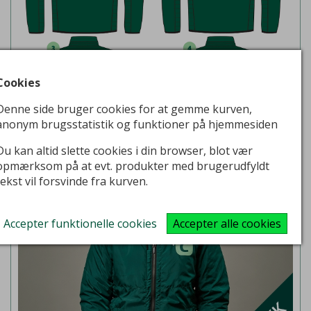
Cookies
Denne side bruger cookies for at gemme kurven,
anonym brugsstatistik og funktioner på hjemmesiden
Kampagnejakke C-Next grøn
m. eget rygtryk
Du kan altid slette cookies i din browser, blot vær
KØB HER
opmærksom på at evt. produkter med brugerudfyldt
tekst vil forsvinde fra kurven.
Accepter funktionelle cookies
Accepter alle cookies