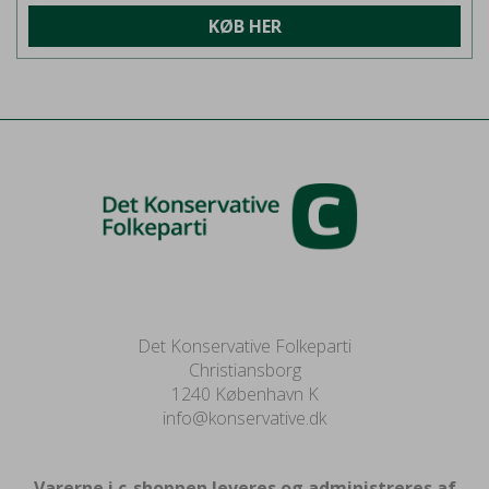
KØB HER
Det Konservative Folkeparti
Christiansborg
1240 København K
info@konservative.dk
Varerne i c-shoppen leveres og administreres af