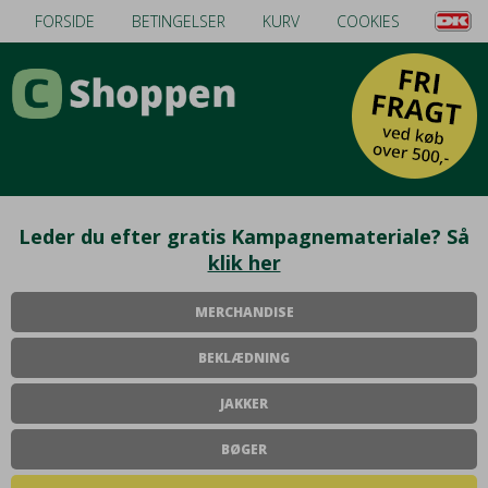
FORSIDE
BETINGELSER
KURV
COOKIES
Leder du efter gratis Kampagnemateriale? Så
klik her
MERCHANDISE
BEKLÆDNING
JAKKER
BØGER